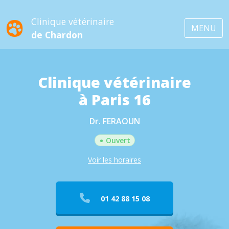
Clinique vétérinaire
MENU
de Chardon
Clinique vétérinaire
à Paris 16
Dr. FERAOUN
•
Ouvert
Voir les horaires
01 42 88 15 08