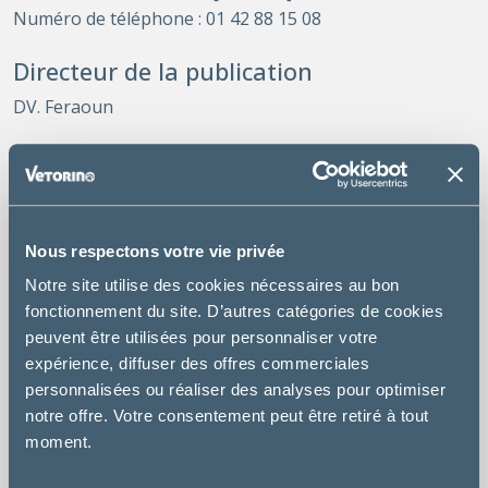
Numéro de téléphone : 01 42 88 15 08
Directeur de la publication
DV. Feraoun
Hébergement
Le site www.vetorino.com est hébergé par la société
DigitalOcean, dont le siège social est situé à
Zekeringstraat 17, 1014 BM, Amsterdam, au Pays-Bas.
Nous respectons votre vie privée
Notre site utilise des cookies nécessaires au bon
Propriété intellectuelle
fonctionnement du site. D’autres catégories de cookies
Le contenu du site est la propriété du vétérinaire ou de
peuvent être utilisées pour personnaliser votre
tiers ayant autorisé son utilisation. Toute reproduction,
expérience, diffuser des offres commerciales
représentation, modification, publication, adaptation de
personnalisées ou réaliser des analyses pour optimiser
tout ou partie des éléments du site, quel que soit le
notre offre. Votre consentement peut être retiré à tout
moyen ou le procédé utilisé, est interdite.
moment.