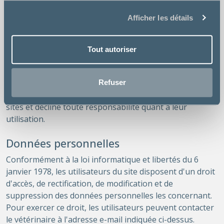
Responsabilité
Le vétérinaire ne pourra être tenu responsable des
Afficher les détails
dommages directs ou indirects résultant de l'utilisation
du site ou de l'impossibilité d'utiliser le site.
Tout autoriser
Liens vers des sites tiers
Le site peut contenir des liens vers des sites tiers. Le
Refuser
vétérinaire n'a aucun contrôle sur le contenu de ces
sites et décline toute responsabilité quant à leur
utilisation.
Données personnelles
Conformément à la loi informatique et libertés du 6
janvier 1978, les utilisateurs du site disposent d'un droit
d'accès, de rectification, de modification et de
suppression des données personnelles les concernant.
Pour exercer ce droit, les utilisateurs peuvent contacter
le vétérinaire à l'adresse e-mail indiquée ci-dessus.