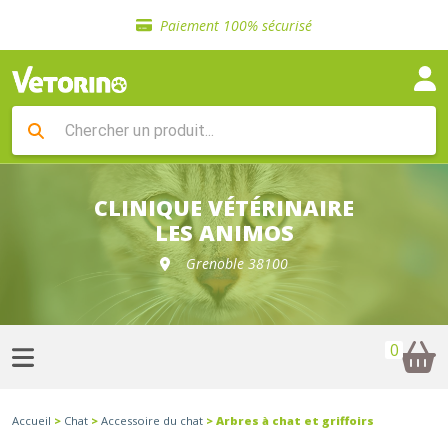
Sélection de croquettes vétérinaire
Paiement 100% sécurisé
Livraison gratuite en clinique vétérinaire
Retour gratuit en clinique
Sélection de croquettes vétérinaire
Paiement 100% sécurisé
Livraison gratuite en clinique vétérinaire
Retour gratuit en clinique
Sélection de croquettes vétérinaire
CLINIQUE VÉTÉRINAIRE
LES ANIMOS
Grenoble 38100
0
Accueil
>
Chat
>
Accessoire du chat
> Arbres à chat et griffoirs