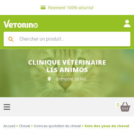
Sélection de croquettes vétérinaire
Paiement 100% sécurisé
Livraison gratuite en clinique vétérinaire
Retour gratuit en clinique
Sélection de croquettes vétérinaire
Paiement 100% sécurisé
Livraison gratuite en clinique vétérinaire
Retour gratuit en clinique
Sélection de croquettes vétérinaire
CLINIQUE VÉTÉRINAIRE
LES ANIMOS
Grenoble 38100
0
Accueil
>
Cheval
>
Soins au quotidien du cheval
> Soin des yeux du cheval