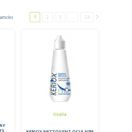
1
2
3
…
24
articles
Osalia
RAY
ES
KERIOX NETTOYANT OCULAIRE