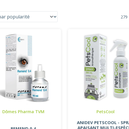
279 
Dômes Pharma TVM
PetsCool
ANIDEV PETSCOOL - SP
APAISANT MULTI-ESPÈC
REMEND 0.4