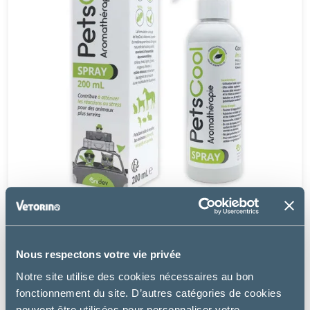
PetsCool
ANIDEV PETSCOOL - SPRAY APAISANT MULTI-
Nous respectons votre vie privée
ESPÈCES
Notre site utilise des cookies nécessaires au bon
fonctionnement du site. D’autres catégories de cookies
à partir de
10.49€
peuvent être utilisées pour personnaliser votre