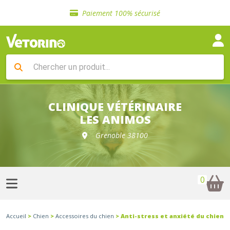
Sélection de croquettes vétérinaire
Paiement 100% sécurisé
Livraison gratuite en clinique vétérinaire
Retour gratuit en clinique
Sélection de croquettes vétérinaire
Paiement 100% sécurisé
Livraison gratuite en clinique vétérinaire
Retour gratuit en clinique
Sélection de croquettes vétérinaire
CLINIQUE VÉTÉRINAIRE
LES ANIMOS
Grenoble 38100
0
Accueil
>
Chien
>
Accessoires du chien
> Anti-stress et anxiété du chien