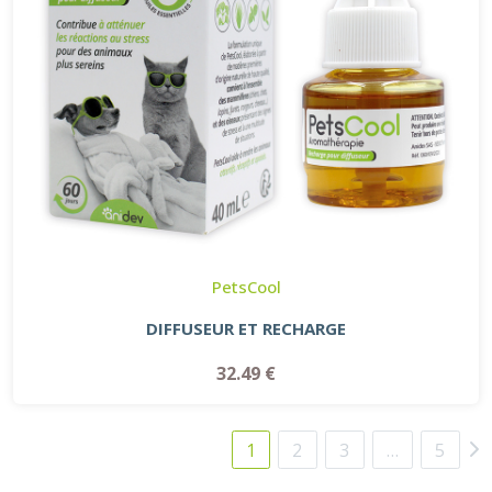
PetsCool
DIFFUSEUR ET RECHARGE
32.49 €
1
2
3
…
5