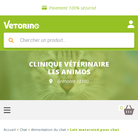
Sélection de croquettes vétérinaire
Paiement 100% sécurisé
Livraison gratuite en clinique vétérinaire
Retour gratuit en clinique
Sélection de croquettes vétérinaire
Paiement 100% sécurisé
Livraison gratuite en clinique vétérinaire
Retour gratuit en clinique
Sélection de croquettes vétérinaire
CLINIQUE VÉTÉRINAIRE
LES ANIMOS
Grenoble 38100
0
Accueil
>
Chat
>
Alimentation du chat
> Lait maternisé pour chat