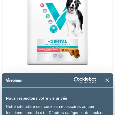
Hill's
CHIEN MULTI-BENEFIT + DENTAL ADULT MEDIUM &
LARGE POULET
Nous respectons votre vie privée
à partir de
24.49€
Notre site utilise des cookies nécessaires au bon
fonctionnement du site. D’autres catégories de cookies