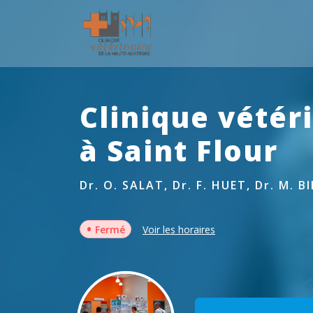
Clinique vétér
à Saint Flour
Dr. O. SALAT, Dr. F. HUET, Dr. M. B
•
Fermé
Voir les horaires