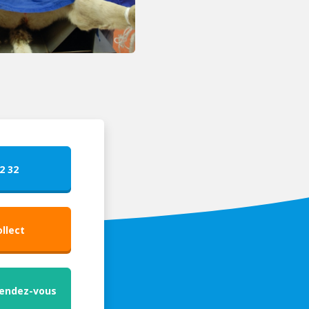
2 32
ollect
Rendez-vous