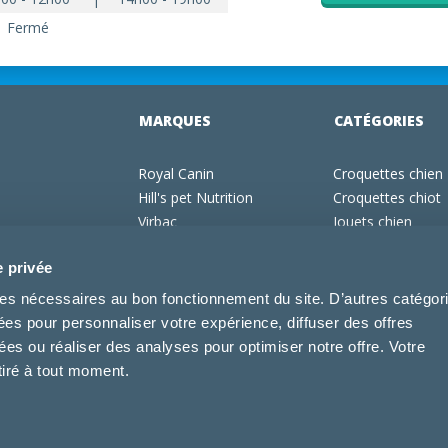
Fermé
MARQUES
CATÉGORIES
Royal Canin
Croquettes chien
Hill's pet Nutrition
Croquettes chiot
Virbac
Jouets chien
Purina Pro Plan
Gamelles chien
e privée
echniques
Specific
Produits vétérinai
Dechra
Croquettes chat
kies nécessaires au bon fonctionnement du site. D’autres catégor
Tonivet
Croquettes chato
sées pour personnaliser votre expérience, diffuser des offres
Jouets chat
s ou réaliser des analyses pour optimiser notre offre. Votre
tiré à tout moment.
e la Haute Auvergne, tous droits réservés. 22 ZAC Montplain Allauzier, 15100 Saint-
térinaires
-
Conditions générales d'utilisation
-
Cookies
-
Espace privé
-
Boutique