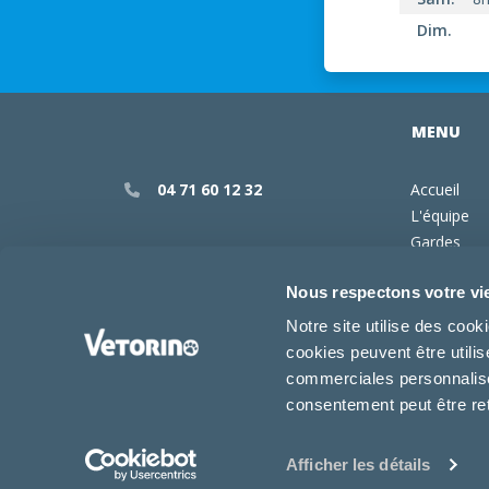
Dim.
MENU
04 71 60 12 32
Accueil
L'équipe
Gardes
Services
Click & Collect
Nous respectons votre vi
Plateaux t
Notre site utilise des coo
cookies peuvent être utili
Prendre Rendez-vous
commerciales personnalisée
consentement peut être re
Copyright © 2026 Clinique vétérinaire d
Afficher les détails
Mentions légales
-
Mentions légales vé