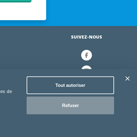
SUIVEZ-NOUS
re chien
Tout autoriser
ies de
n
Refuser
Flour.