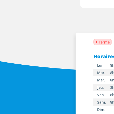
•
Fermé
Horaire
Lun.
8h
Mar.
8h
Mer.
8h
Jeu.
8h
Ven.
8h
Sam.
8h
Dim.