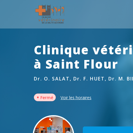
Clinique vétér
à Saint Flour
Dr. O. SALAT, Dr. F. HUET, Dr. M. B
•
Fermé
Voir les horaires