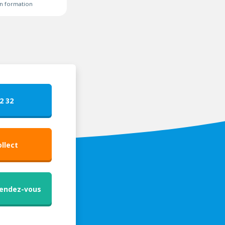
n formation
2 32
ollect
Rendez-vous