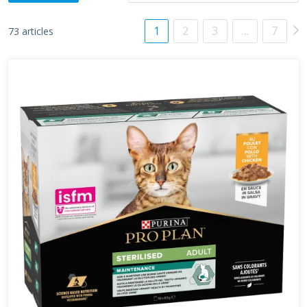
1
2
3
…
7
73 articles