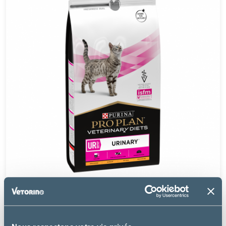
Purina Pro Plan
UR ST/OX URINARY POULET - CHAT