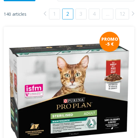
1
2
3
4
…
12
140 articles
PROMO
-5 €