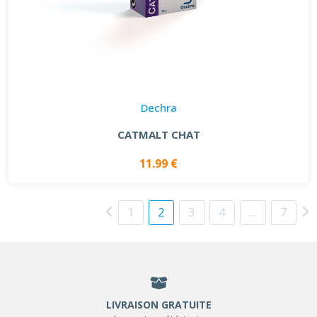
Dechra
CATMALT CHAT
11.99 €
1
2
3
4
…
7
LIVRAISON GRATUITE