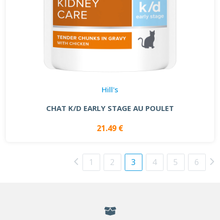
Hill's
CHAT K/D EARLY STAGE AU POULET
21.49 €
1
2
3
4
5
6