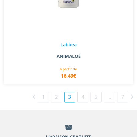
Labbea
ANIMALOÉ
à partir de
16.49€
1
2
3
4
5
…
7
LIVRAISON GRATUITE