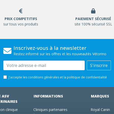
PRIX COMPETITIFS
PAIEMENT SÉCURISÉ
sur tous vos produits
site 100% sécurisé SSL
Inscrivez-vous à la newsletter
Restez informé sur les offres et les nouveautés Vétorino
Email
S'inscrire
J'accepte les conditions générales et la politique de confidentialité
E ASV
INFORMATIONS
MARQUES
ÉRINAIRES
on clinique
Cliniques partenaires
Royal Canin