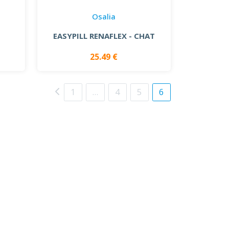
Osalia
EASYPILL RENAFLEX - CHAT
25.49 €
1
…
4
5
6