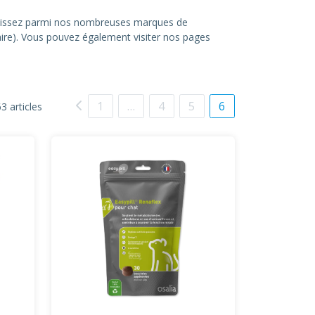
hoisissez parmi nos nombreuses marques de
itaire). Vous pouvez également visiter nos pages
1
…
4
5
6
3 articles