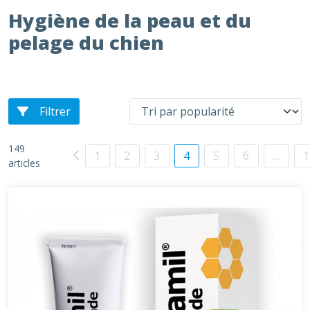
Hygiène de la peau et du
pelage du chien
Filtrer
149
1
2
3
4
5
6
…
1
articles