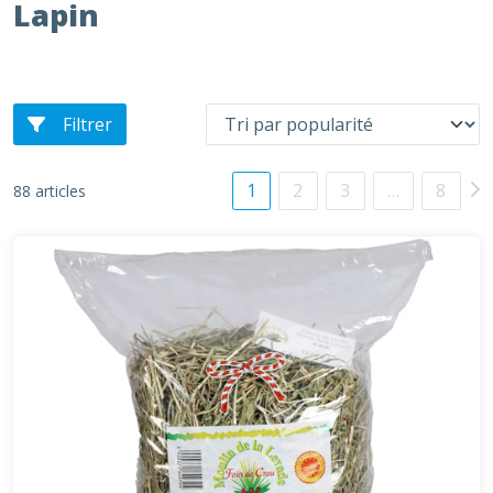
Lapin
Filtrer
1
2
3
…
8
88 articles