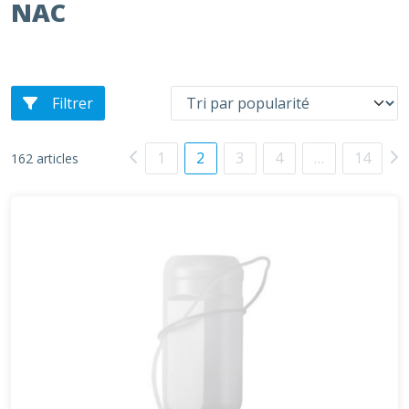
NAC
Filtrer
1
2
3
4
…
14
162 articles