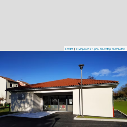
|
Leaflet
© MapTiler
© OpenStreetMap contributors