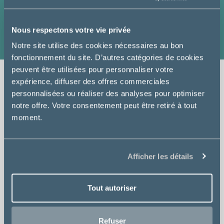
Nous vous souhaitons une bonne visite sur notre site.
N'hésitez pas à découvrir nos services en détail et à
Nous respectons votre vie privée
consulter nos fiches conseils santé.
Notre site utilise des cookies nécessaires au bon
fonctionnement du site. D’autres catégories de cookies
peuvent être utilisées pour personnaliser votre
expérience, diffuser des offres commerciales
personnalisées ou réaliser des analyses pour optimiser
notre offre. Votre consentement peut être retiré à tout
Consultation
moment.
Afficher les détails
Chirurgie
Tout autoriser
Analyses
Refuser