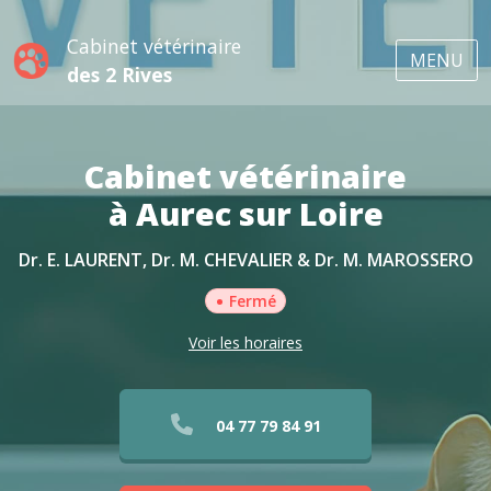
Cabinet vétérinaire
MENU
des 2 Rives
Cabinet vétérinaire
à Aurec sur Loire
Dr. E. LAURENT, Dr. M. CHEVALIER & Dr. M. MAROSSERO
•
Fermé
Voir les horaires
04 77 79 84 91