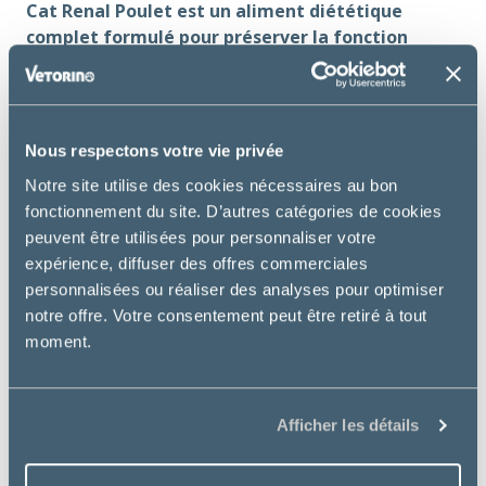
Cat Renal Poulet est un aliment diététique
complet formulé pour préserver la fonction
rénale en cas d’insuffisance rénale ou de calculs
rénaux.
Utilisation :
Nous respectons votre vie privée
Insuffisance rénale chronique
Notre site utilise des cookies nécessaires au bon
fonctionnement du site. D’autres catégories de cookies
Contre indications :
peuvent être utilisées pour personnaliser votre
Gestation, lactation, croissance
expérience, diffuser des offres commerciales
personnalisées ou réaliser des analyses pour optimiser
Bienfaits essentiels :
notre offre. Votre consentement peut être retiré à tout
moment.
Formulé pour
soutenir la fonction rénale
en
cas de maladie rénale chronique.
Un apport adapté en protéines de haute
qualité
soulage les reins et limite les
Afficher les détails
symptômes urémiques
.
L’aliment est formulé avec des agents