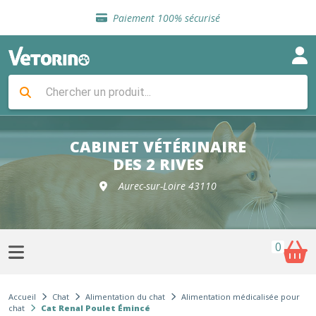
Sélection de croquettes vétérinaire
Paiement 100% sécurisé
Livraison gratuite en clinique vétérinaire
Retour gratuit en clinique
Sélection de croquettes vétérinaire
Paiement 100% sécurisé
Livraison gratuite en clinique vétérinaire
Retour gratuit en clinique
Sélection de croquettes vétérinaire
CABINET VÉTÉRINAIRE
DES 2 RIVES
Aurec-sur-Loire 43110
0
Accueil
Chat
Alimentation du chat
Alimentation médicalisée pour
chat
Cat Renal Poulet Émincé