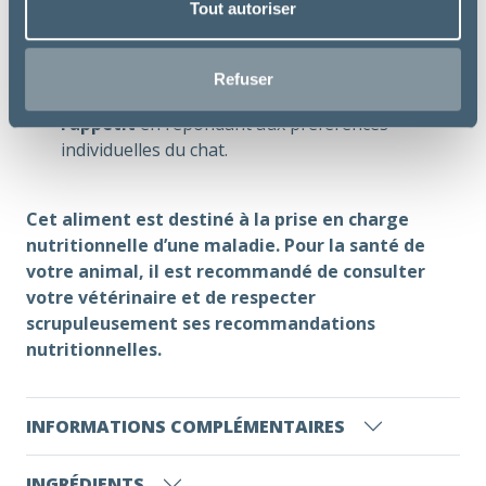
Tout autoriser
alcalinisants pour
limiter l’acidose
métabolique due à la détérioration de la
fonction rénale
.
Refuser
Un profil aromatique étudié pour
stimuler
l’appétit
en répondant aux préférences
individuelles du chat.
Cet aliment est destiné à la prise en charge
nutritionnelle d’une maladie. Pour la santé de
votre animal, il est recommandé de consulter
votre vétérinaire et de respecter
scrupuleusement ses recommandations
nutritionnelles.
INFORMATIONS COMPLÉMENTAIRES
INGRÉDIENTS