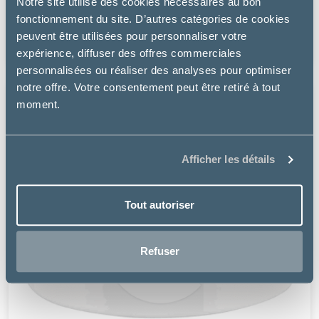
GAMELLE ANTI GLOUTON SLOW FEED HIVE
Notre site utilise des cookies nécessaires au bon
fonctionnement du site. D’autres catégories de cookies
à partir de
peuvent être utilisées pour personnaliser votre
11.10€
expérience, diffuser des offres commerciales
personnalisées ou réaliser des analyses pour optimiser
notre offre. Votre consentement peut être retiré à tout
moment.
Afficher les détails
Tout autoriser
Refuser