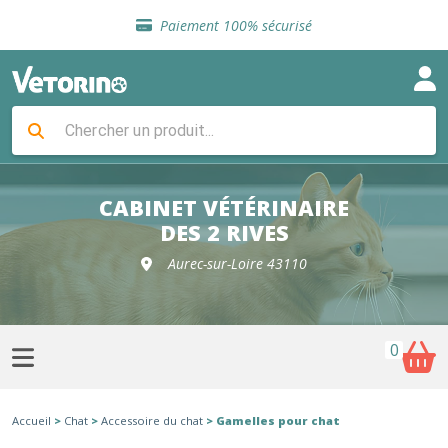
Sélection de croquettes vétérinaire
Paiement 100% sécurisé
Livraison gratuite en clinique vétérinaire
Retour gratuit en clinique
Sélection de croquettes vétérinaire
Paiement 100% sécurisé
Livraison gratuite en clinique vétérinaire
Retour gratuit en clinique
Sélection de croquettes vétérinaire
CABINET VÉTÉRINAIRE
DES 2 RIVES
Aurec-sur-Loire 43110
0
Accueil
>
Chat
>
Accessoire du chat
> Gamelles pour chat