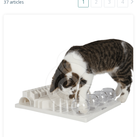
1
2
3
4
37 articles