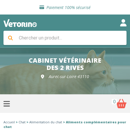
Sélection de croquettes vétérinaire
Paiement 100% sécurisé
Livraison gratuite en clinique vétérinaire
Retour gratuit en clinique
Sélection de croquettes vétérinaire
Paiement 100% sécurisé
Livraison gratuite en clinique vétérinaire
Retour gratuit en clinique
Sélection de croquettes vétérinaire
CABINET VÉTÉRINAIRE
DES 2 RIVES
Aurec-sur-Loire 43110
0
Accueil
>
Chat
>
Alimentation du chat
> Aliments complémentaires pour
chat