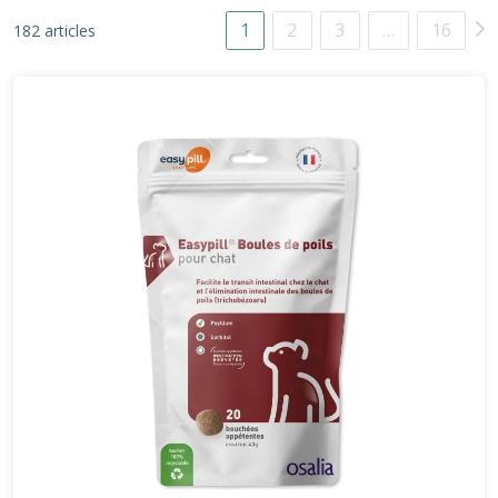
1
2
3
…
16
182 articles