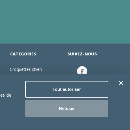
CATÉGORIES
SUIVEZ-NOUS
Croquettes chien
tion
Croquettes chiot
Jouets chien
Tout autoriser
an
Gamelles chien
ies de
Produits vétérinaire chien
Croquettes chat
Refuser
Croquettes chaton
Jouets chat