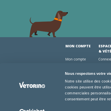
MON COMPTE
ESPAC
& VÉT
Mon compte
Connexi
Mes commandes
Comman
Mes abonnements
Abonne
Nous respectons votre vi
Boutique
Devenir
Notre site utilise des coo
Conseils vétos
cookies peuvent être utili
FAQ
commerciales personnalisée
consentement peut être re