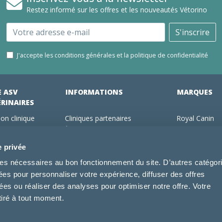
Restez informé sur les offres et les nouveautés Vétorino
Email
S'inscrire
J'accepte les conditions générales et la politique de confidentialité
E ASV
INFORMATIONS
MARQUES
ÉRINAIRES
on clinique
Cliniques partenaires
Royal Canin
des clients
À propos de nous
Hill's pet Nutri
ments
Offres pour les vétérinaires
Virbac
e privée
 adhérent Vétorino
Mentions légales
Purina Pro Pl
kies nécessaires au bon fonctionnement du site. D’autres catégor
Utilisation des cookies
Specific
sées pour personnaliser votre expérience, diffuser des offres
Conditions générales d'utilisation
Dechra
s ou réaliser des analyses pour optimiser notre offre. Votre
Tonivet
tiré à tout moment.