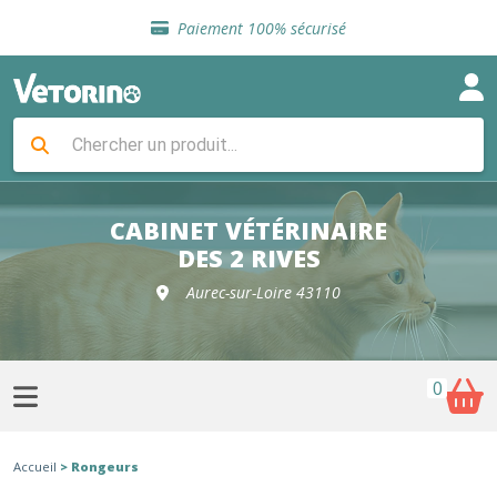
Sélection de croquettes vétérinaire
Paiement 100% sécurisé
Livraison gratuite en clinique vétérinaire
Retour gratuit en clinique
Sélection de croquettes vétérinaire
Paiement 100% sécurisé
Livraison gratuite en clinique vétérinaire
Retour gratuit en clinique
Sélection de croquettes vétérinaire
CABINET VÉTÉRINAIRE
DES 2 RIVES
Aurec-sur-Loire 43110
0
Accueil
> Rongeurs