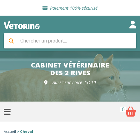
Sélection de croquettes vétérinaire
Paiement 100% sécurisé
Livraison gratuite en clinique vétérinaire
Retour gratuit en clinique
Sélection de croquettes vétérinaire
Paiement 100% sécurisé
Livraison gratuite en clinique vétérinaire
Retour gratuit en clinique
Sélection de croquettes vétérinaire
CABINET VÉTÉRINAIRE
DES 2 RIVES
Aurec-sur-Loire 43110
0
Accueil
> Cheval