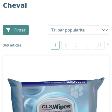
Cheval
Filtrer
1
2
3
…
31
369 articles