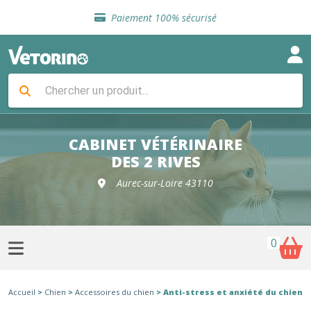
Sélection de croquettes vétérinaire
Paiement 100% sécurisé
Livraison gratuite en clinique vétérinaire
Retour gratuit en clinique
Sélection de croquettes vétérinaire
Paiement 100% sécurisé
Livraison gratuite en clinique vétérinaire
Retour gratuit en clinique
Sélection de croquettes vétérinaire
CABINET VÉTÉRINAIRE
DES 2 RIVES
Aurec-sur-Loire 43110
0
Accueil
>
Chien
>
Accessoires du chien
> Anti-stress et anxiété du chien