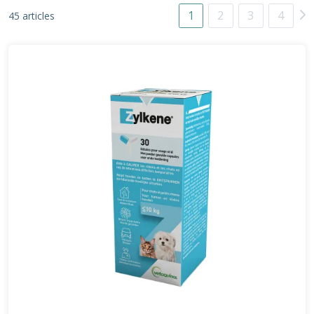
1
2
3
4
45 articles