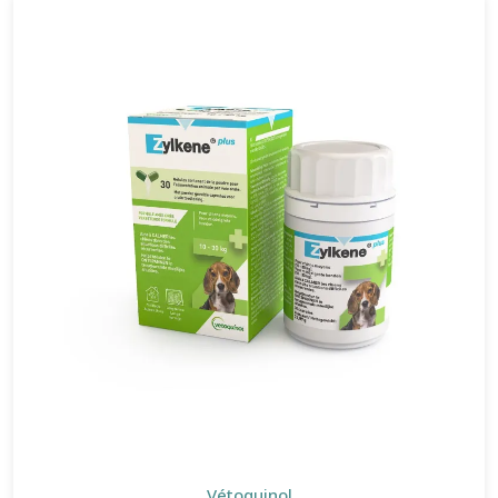
Vétoquinol