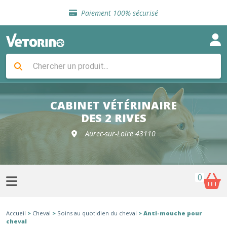
Sélection de croquettes vétérinaire
Paiement 100% sécurisé
Livraison gratuite en clinique vétérinaire
Retour gratuit en clinique
Sélection de croquettes vétérinaire
Paiement 100% sécurisé
Livraison gratuite en clinique vétérinaire
Retour gratuit en clinique
Sélection de croquettes vétérinaire
CABINET VÉTÉRINAIRE
DES 2 RIVES
Aurec-sur-Loire 43110
0
Accueil
>
Cheval
>
Soins au quotidien du cheval
> Anti-mouche pour
cheval