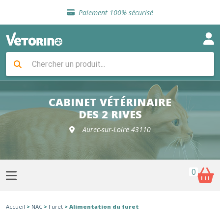
Sélection de croquettes vétérinaire
Paiement 100% sécurisé
Livraison gratuite en clinique vétérinaire
Retour gratuit en clinique
Sélection de croquettes vétérinaire
Paiement 100% sécurisé
Livraison gratuite en clinique vétérinaire
Retour gratuit en clinique
Sélection de croquettes vétérinaire
CABINET VÉTÉRINAIRE
DES 2 RIVES
Aurec-sur-Loire 43110
0
Accueil
>
NAC
>
Furet
> Alimentation du furet