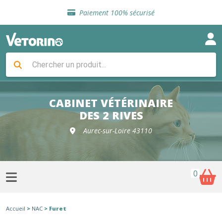
Sélection de croquettes vétérinaire
Paiement 100% sécurisé
Livraison gratuite en clinique vétérinaire
Retour gratuit en clinique
Sélection de croquettes vétérinaire
Paiement 100% sécurisé
Livraison gratuite en clinique vétérinaire
Retour gratuit en clinique
Sélection de croquettes vétérinaire
CABINET VÉTÉRINAIRE
DES 2 RIVES
Aurec-sur-Loire 43110
0
Accueil
>
NAC
> Furet