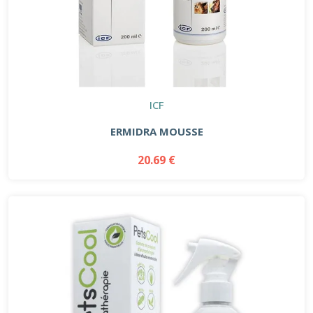
ICF
ERMIDRA MOUSSE
20.69 €