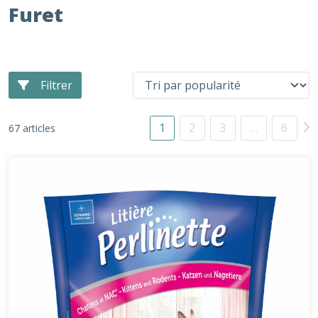
Furet
Filtrer
1
2
3
…
6
67 articles