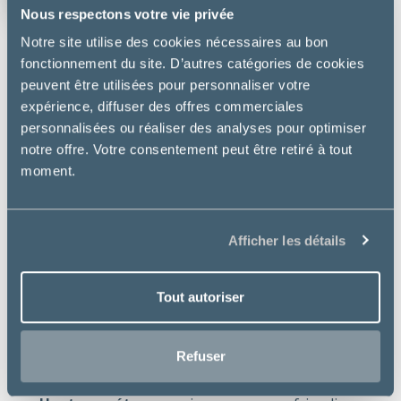
vétérinaire des 2 Rives
Nous respectons votre vie privée
Notre site utilise des cookies nécessaires au bon
fonctionnement du site. D’autres catégories de cookies
peuvent être utilisées pour personnaliser votre
DESCRIPTION
expérience, diffuser des offres commerciales
personnalisées ou réaliser des analyses pour optimiser
VeggieDent permet de lutter contre les problèmes
notre offre. Votre consentement peut être retiré à tout
dentaires tout en faisant plaisir à son animal. Ces
moment.
lamelles à mâcher végétales très appétentes ont
une triple action : anti-tartre, anti-plaque et
haileine fraîche.
Afficher les détails
Bienfaits essentiels :
Anti-tartre
: réduit la formation de tartre de 70%
Tout autoriser
Anti-plaque
: réduit la formation de la plaque
dentaire de 37%
Refuser
Forme en Z brevetée
: pour une action mécanique
brossante