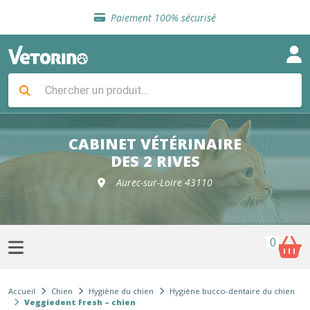
Sélection de croquettes vétérinaire
Paiement 100% sécurisé
Livraison gratuite en clinique vétérinaire
Retour gratuit en clinique
Sélection de croquettes vétérinaire
Paiement 100% sécurisé
Livraison gratuite en clinique vétérinaire
Retour gratuit en clinique
Sélection de croquettes vétérinaire
CABINET VÉTÉRINAIRE
DES 2 RIVES
Aurec-sur-Loire 43110
0
Accueil
Chien
Hygiène du chien
Hygiène bucco-dentaire du chien
Veggiedent Fresh – chien