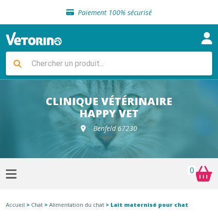
Sélection de croquettes vétérinaire
Paiement 100% sécurisé
Livraison gratuite en clinique vétérinaire
Retour gratuit en clinique
Sélection de croquettes vétérinaire
Paiement 100% sécurisé
Livraison gratuite en clinique vétérinaire
Retour gratuit en clinique
Sélection de croquettes vétérinaire
CLINIQUE VÉTÉRINAIRE
HAPPY VET
Benfeld 67230
0
Accueil
>
Chat
>
Alimentation du chat
> Lait maternisé pour chat