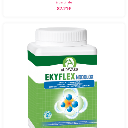
à partir de
87.21€