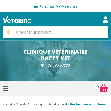
Sélection de croquettes vétérinaire
Paiement 100% sécurisé
Livraison gratuite en clinique vétérinaire
Retour gratuit en clinique
Sélection de croquettes vétérinaire
Paiement 100% sécurisé
Livraison gratuite en clinique vétérinaire
Retour gratuit en clinique
Sélection de croquettes vétérinaire
CLINIQUE VÉTÉRINAIRE
HAPPY VET
Benfeld 67230
0
Accueil
>
Cheval
>
Soins au quotidien du cheval
> Performance du cheval