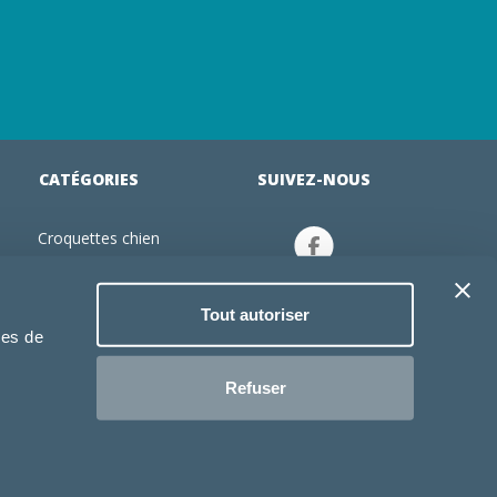
CATÉGORIES
SUIVEZ-NOUS
Croquettes chien
tion
Croquettes chiot
Jouets chien
Tout autoriser
an
Gamelles chien
ies de
Produits vétérinaire chien
Croquettes chat
Refuser
Croquettes chaton
Jouets chat