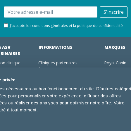
Email
S'inscrire
J'accepte les conditions générales et la politique de confidentialité
E ASV
INFORMATIONS
MARQUES
ÉRINAIRES
on clinique
Cliniques partenaires
Royal Canin
des clients
À propos de nous
Hill's pet Nutri
ments
Offres pour les vétérinaires
Virbac
e privée
 adhérent Vétorino
Mentions légales
Purina Pro Pl
kies nécessaires au bon fonctionnement du site. D’autres catégor
Utilisation des cookies
Specific
sées pour personnaliser votre expérience, diffuser des offres
Conditions générales d'utilisation
Dechra
s ou réaliser des analyses pour optimiser notre offre. Votre
Tonivet
tiré à tout moment.