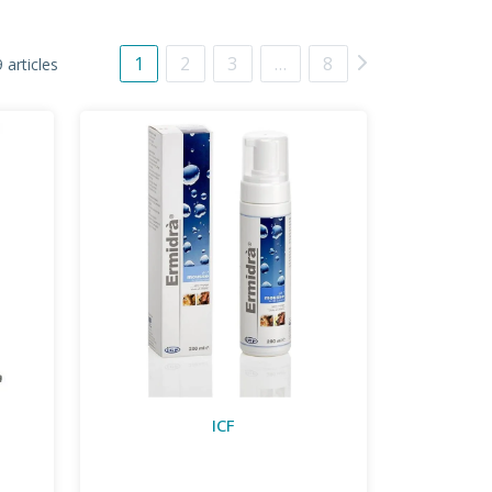
1
2
3
…
8
 articles
ICF