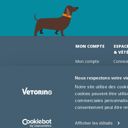
MON COMPTE
ESPAC
& VÉT
Mon compte
Connexi
Mes commandes
Comman
Mes abonnements
Abonne
Nous respectons votre vi
Boutique
Devenir
Notre site utilise des coo
Conseils vétos
cookies peuvent être utili
FAQ
commerciales personnalisée
consentement peut être re
Afficher les détails