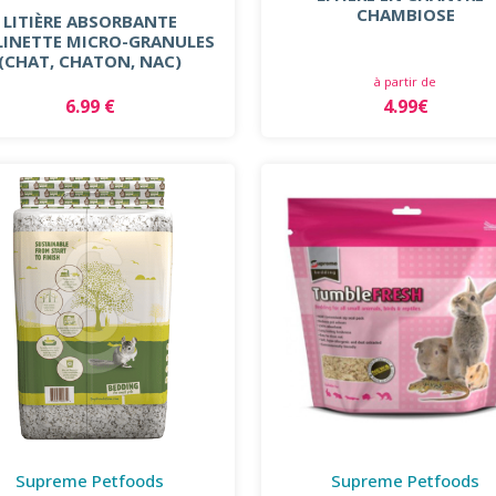
CHAMBIOSE
LITIÈRE ABSORBANTE
LINETTE MICRO-GRANULES
(CHAT, CHATON, NAC)
à partir de
4.99€
6.99 €
Supreme Petfoods
Supreme Petfoods