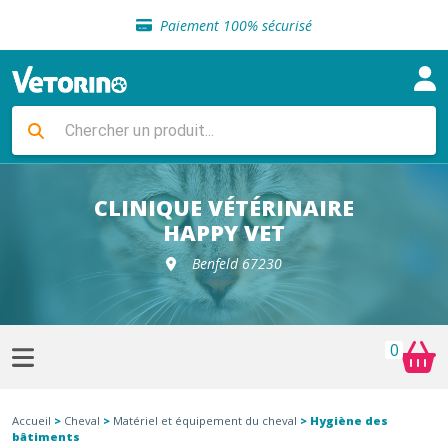
Sélection de croquettes vétérinaire
Paiement 100% sécurisé
Livraison gratuite en clinique vétérinaire
Retour gratuit en clinique
Sélection de croquettes vétérinaire
Paiement 100% sécurisé
Livraison gratuite en clinique vétérinaire
Retour gratuit en clinique
Sélection de croquettes vétérinaire
CLINIQUE VÉTÉRINAIRE
HAPPY VET
Benfeld 67230
0
Accueil
>
Cheval
>
Matériel et équipement du cheval
> Hygiène des
bâtiments