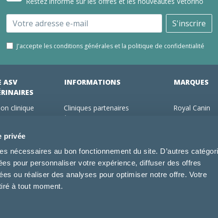
Restez informé sur les offres et les nouveautés Vétorino
Email
S'inscrire
J'accepte les conditions générales et la politique de confidentialité
E ASV
INFORMATIONS
MARQUES
ÉRINAIRES
on clinique
Cliniques partenaires
Royal Canin
des clients
À propos de nous
Hill's pet Nutri
ments
Offres pour les vétérinaires
Virbac
e privée
 adhérent Vétorino
Mentions légales
Purina Pro Pl
kies nécessaires au bon fonctionnement du site. D’autres catégor
Utilisation des cookies
Specific
sées pour personnaliser votre expérience, diffuser des offres
Conditions générales d'utilisation
Dechra
s ou réaliser des analyses pour optimiser notre offre. Votre
Tonivet
tiré à tout moment.