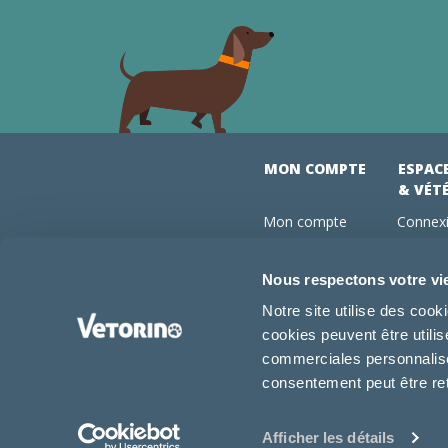
MON COMPTE
ESPAC
& VÉT
Mon compte
Connexi
Mes commandes
Comman
Mes abonnements
Abonne
Nous respectons votre vi
Boutique
Devenir
Notre site utilise des coo
Conseils vétos
cookies peuvent être utili
FAQ
commerciales personnalisée
consentement peut être re
Afficher les détails