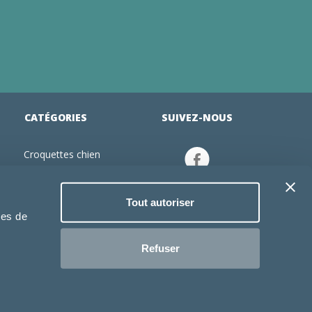
CATÉGORIES
SUIVEZ-NOUS
Croquettes chien
tion
Croquettes chiot
Jouets chien
Tout autoriser
an
Gamelles chien
ies de
Produits vétérinaire chien
Croquettes chat
Refuser
Croquettes chaton
Jouets chat