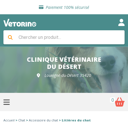
Sélection de croquettes vétérinaire
Paiement 100% sécurisé
Livraison gratuite en clinique vétérinaire
Retour gratuit en clinique
Sélection de croquettes vétérinaire
Paiement 100% sécurisé
Livraison gratuite en clinique vétérinaire
Retour gratuit en clinique
Sélection de croquettes vétérinaire
CLINIQUE VÉTÉRINAIRE
DU DÉSERT
Louvigné-du-Désert 35420
0
Accueil
>
Chat
>
Accessoire du chat
> Litières du chat