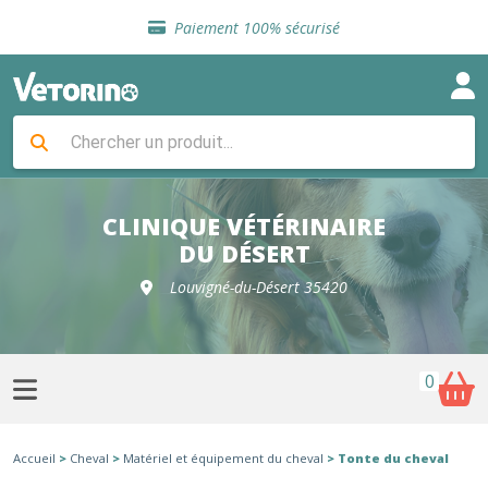
Sélection de croquettes vétérinaire
Paiement 100% sécurisé
Livraison gratuite en clinique vétérinaire
Retour gratuit en clinique
Sélection de croquettes vétérinaire
Paiement 100% sécurisé
Livraison gratuite en clinique vétérinaire
Retour gratuit en clinique
Sélection de croquettes vétérinaire
CLINIQUE VÉTÉRINAIRE
DU DÉSERT
Louvigné-du-Désert 35420
0
Accueil
>
Cheval
>
Matériel et équipement du cheval
> Tonte du cheval