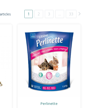
1
2
3
…
33
articles
Perlinette