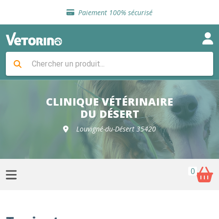
Sélection de croquettes vétérinaire
Paiement 100% sécurisé
Livraison gratuite en clinique vétérinaire
Retour gratuit en clinique
Sélection de croquettes vétérinaire
Paiement 100% sécurisé
Livraison gratuite en clinique vétérinaire
Retour gratuit en clinique
Sélection de croquettes vétérinaire
CLINIQUE VÉTÉRINAIRE
DU DÉSERT
Louvigné-du-Désert 35420
0