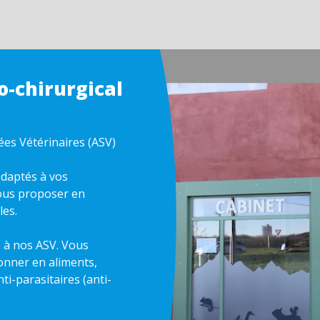
o-chirurgical
sées Vétérinaires (ASV)
daptés à vos
ous proposer en
les.
s à nos ASV. Vous
onner en aliments,
ti-parasitaires (anti-