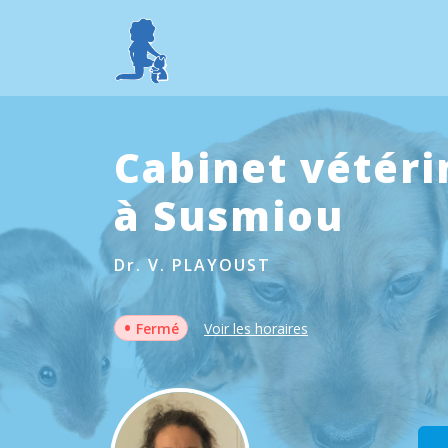
Cabinet vétéri
à Susmiou
Dr. V. PLAYOUST
•
Fermé
Voir les horaires