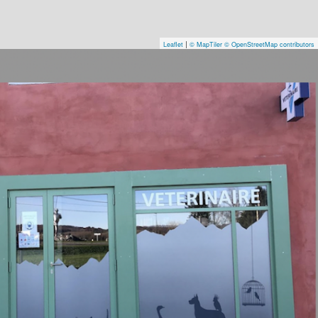
|
Leaflet
© MapTiler
© OpenStreetMap contributors