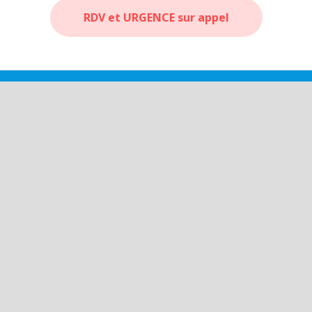
RDV et URGENCE sur appel
2 Rte de Mauléon
Susmiou - 64190
Itinéraire GPS