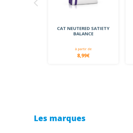
CAT NEUTERED SATIETY
BALANCE
 partir de
à partir de
30,49€
8,99€
Les marques