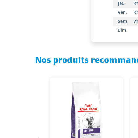
Jeu.
8h
Ven.
8h
Sam.
8h
Dim.
Nos produits recomman
UTERED LARGE &
UM - CHIEN