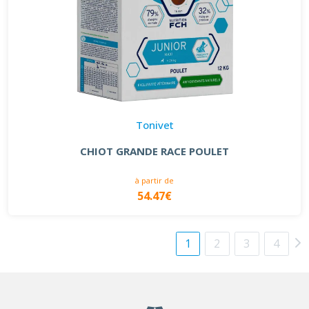
Tonivet
CHIOT GRANDE RACE POULET
à partir de
54.47€
1
2
3
4