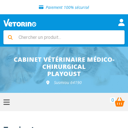
Sélection de croquettes vétérinaire
Paiement 100% sécurisé
Livraison gratuite en clinique vétérinaire
Retour gratuit en clinique
Sélection de croquettes vétérinaire
Paiement 100% sécurisé
Livraison gratuite en clinique vétérinaire
Retour gratuit en clinique
Sélection de croquettes vétérinaire
CABINET VÉTÉRINAIRE MÉDICO-
CHIRURGICAL
PLAYOUST
Susmiou 64190
0