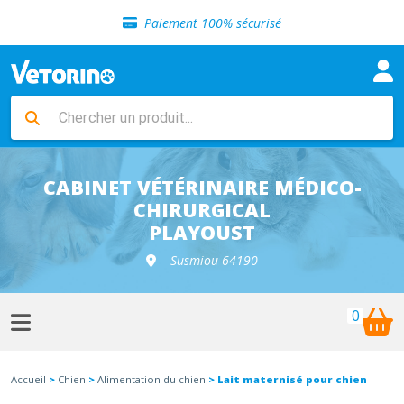
Sélection de croquettes vétérinaire
Paiement 100% sécurisé
Livraison gratuite en clinique vétérinaire
Retour gratuit en clinique
Sélection de croquettes vétérinaire
Paiement 100% sécurisé
Livraison gratuite en clinique vétérinaire
Retour gratuit en clinique
Sélection de croquettes vétérinaire
CABINET VÉTÉRINAIRE MÉDICO-
CHIRURGICAL
PLAYOUST
Susmiou 64190
0
Accueil
>
Chien
>
Alimentation du chien
> Lait maternisé pour chien