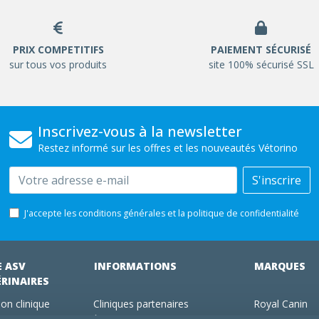
PRIX COMPETITIFS
PAIEMENT SÉCURISÉ
sur tous vos produits
site 100% sécurisé SSL
Inscrivez-vous à la newsletter
Restez informé sur les offres et les nouveautés Vétorino
Email
S'inscrire
J'accepte les conditions générales et la politique de confidentialité
E ASV
INFORMATIONS
MARQUES
ÉRINAIRES
on clinique
Cliniques partenaires
Royal Canin