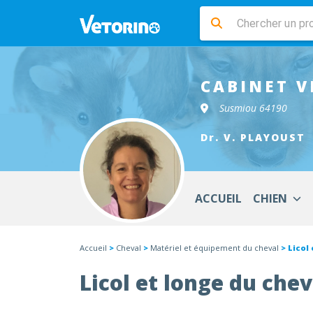
CABINET V
Susmiou 64190
Dr. V. PLAYOUST
ACCUEIL
CHIEN
Accueil
>
Cheval
>
Matériel et équipement du cheval
> Licol
Licol et longe du chev