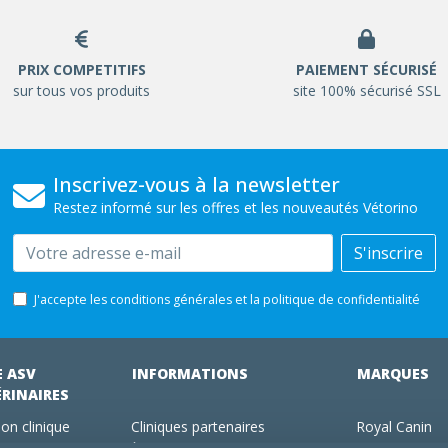
PRIX COMPETITIFS
PAIEMENT SÉCURISÉ
sur tous vos produits
site 100% sécurisé SSL
Inscrivez-vous à la newsletter
Restez informé sur les offres et les nouveautés Vétorino
Email
S'inscrire
J'accepte les conditions générales et la politique de confidentialité
E ASV
INFORMATIONS
MARQUES
ÉRINAIRES
on clinique
Cliniques partenaires
Royal Canin