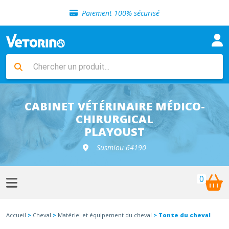
Sélection de croquettes vétérinaire
Paiement 100% sécurisé
Livraison gratuite en clinique vétérinaire
Retour gratuit en clinique
Sélection de croquettes vétérinaire
Paiement 100% sécurisé
Livraison gratuite en clinique vétérinaire
Retour gratuit en clinique
Sélection de croquettes vétérinaire
CABINET VÉTÉRINAIRE MÉDICO-
CHIRURGICAL
PLAYOUST
Susmiou 64190
0
Accueil
>
Cheval
>
Matériel et équipement du cheval
> Tonte du cheval