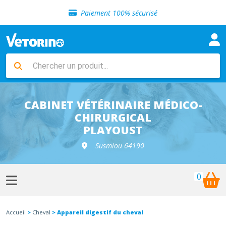
Sélection de croquettes vétérinaire
Paiement 100% sécurisé
Livraison gratuite en clinique vétérinaire
Retour gratuit en clinique
Sélection de croquettes vétérinaire
Paiement 100% sécurisé
Livraison gratuite en clinique vétérinaire
Retour gratuit en clinique
Sélection de croquettes vétérinaire
CABINET VÉTÉRINAIRE MÉDICO-
CHIRURGICAL
PLAYOUST
Susmiou 64190
0
Accueil
>
Cheval
> Appareil digestif du cheval