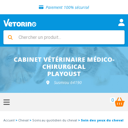
Sélection de croquettes vétérinaire
Paiement 100% sécurisé
Livraison gratuite en clinique vétérinaire
Retour gratuit en clinique
Sélection de croquettes vétérinaire
Paiement 100% sécurisé
Livraison gratuite en clinique vétérinaire
Retour gratuit en clinique
Sélection de croquettes vétérinaire
CABINET VÉTÉRINAIRE MÉDICO-
CHIRURGICAL
PLAYOUST
Susmiou 64190
0
Accueil
>
Cheval
>
Soins au quotidien du cheval
> Soin des yeux du cheval