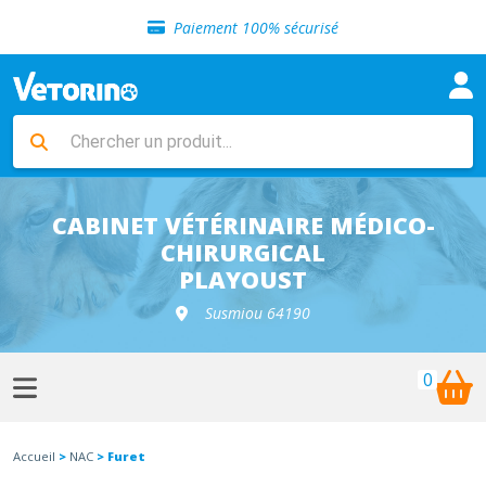
Sélection de croquettes vétérinaire
Paiement 100% sécurisé
Livraison gratuite en clinique vétérinaire
Retour gratuit en clinique
Sélection de croquettes vétérinaire
Paiement 100% sécurisé
Livraison gratuite en clinique vétérinaire
Retour gratuit en clinique
Sélection de croquettes vétérinaire
CABINET VÉTÉRINAIRE MÉDICO-
CHIRURGICAL
PLAYOUST
Susmiou 64190
0
Accueil
>
NAC
> Furet