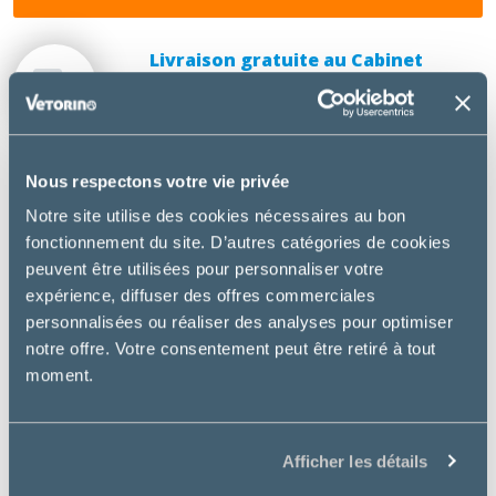
Livraison gratuite au Cabinet
vétérinaire médico-chirurgical
Playoust
Nous respectons votre vie privée
DESCRIPTION
Notre site utilise des cookies nécessaires au bon
fonctionnement du site. D’autres catégories de cookies
Royal Canin Cat Satiety Weigth Management
est un
peuvent être utilisées pour personnaliser votre
aliment diététique complet pour chat en surpoids.
expérience, diffuser des offres commerciales
personnalisées ou réaliser des analyses pour optimiser
Utilisation
notre offre. Votre consentement peut être retiré à tout
moment.
Surpoids / Obésité
Diabète sucré associé à un surpoids ou de l’obésité
Hyperlipidémie associée à un surpoids ou de
Afficher les détails
l’obésité