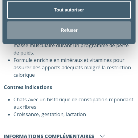
Bénéfices
Tout autoriser
Un mélange adapté de fibres pour augmenter le
volume du bol alimentaire et agir sur la satiété en
diminuant la consommation spontanée d’aliment.
Refuser
Un apport adapté en protéines aide à maintenir la
masse musculaire durant un programme de perte
de poids.
Formule enrichie en minéraux et vitamines pour
assurer des apports adéquats malgré la restriction
calorique
Contres Indications
Chats avec un historique de constipation répondant
aux fibres
Croissance, gestation, lactation
INFORMATIONS COMPLÉMENTAIRES