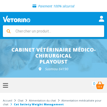
Sélection de croquettes vétérinaire
Paiement 100% sécurisé
Livraison gratuite en clinique vétérinaire
Retour gratuit en clinique
Sélection de croquettes vétérinaire
Paiement 100% sécurisé
Livraison gratuite en clinique vétérinaire
Retour gratuit en clinique
Sélection de croquettes vétérinaire
CABINET VÉTÉRINAIRE MÉDICO-
CHIRURGICAL
PLAYOUST
Susmiou 64190
0
Accueil
Chat
Alimentation du chat
Alimentation médicalisée pour
chat
Cat Satiety Weight Management